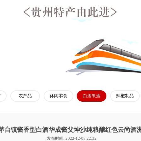
材
农产品
休闲零食
白酒果酒
辣椒制品
茅台镇酱香型白酒华成酱父坤沙纯粮酿红色云尚酒洲
发布时间: 2022-12-08 22:32